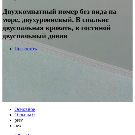
Двухкомнатный номер без вида на
море, двухуровневый. В спальне
двуспальная кровать, в гостиной
двуспальный диван
Позвонить
Основное
Отзывы
0
prev
next