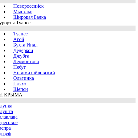
Новороссийск
Мысхако
Широкая Балка
урорты Туапсе
Туапсе
Агой
Бухта Инал
Дедеркой
Джубга
Лермонтово
Небуг
Новомихайловский
Ольгинка
Пляхо
Шепси
Ы КРЫМА
лупка
лушта
алаклава
ереговое
аспра
урзуф