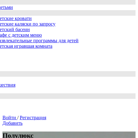
детьми
етские кровати
етские каляски по запросу
етский басеин
афе с детским меню
азвлекательные программы для детей
етская игравшая комната
шествия
Войти
/
Регистрация
Добавить
Полулюкс