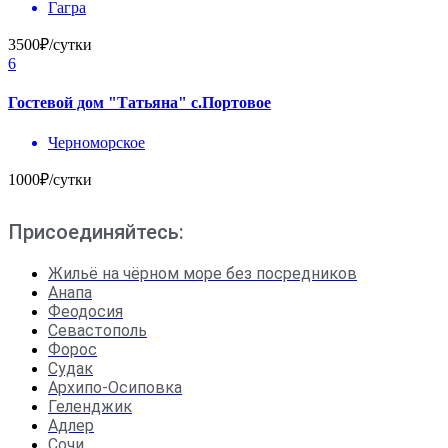
Гагра
3500₽/сутки
6
Гостевой дом "Татьяна" с.Портовое
Черноморское
1000₽/сутки
Присоединяйтесь:
Жильё на чёрном море без посредников
Анапа
Феодосия
Севастополь
Форос
Судак
Архипо-Осиповка
Геленджик
Адлер
Сочи