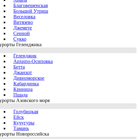
Благовещенская
Большой Утриш
Веселовка
Витязево
Джемете
Сенной
Сукко
урорты Геленджика
Геленджик
Архипо-Осиповка
Бетта
Джанхот
Дивноморское
Кабардинка
Криница
Пшада
урорты Азовского моря
Голубицкая
Ейск
Кучугуры
Тамань
урорты Новороссийска