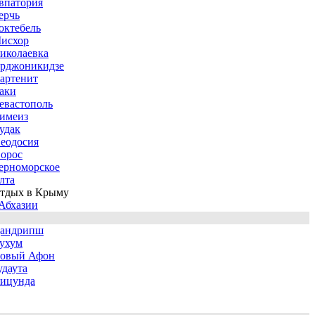
впатория
ерчь
октебель
исхор
иколаевка
рджоникидзе
артенит
аки
евастополь
имеиз
удак
еодосия
орос
ерноморское
лта
тдых в Крыму
Абхазии
андрипш
ухум
овый Афон
удаута
ицунда