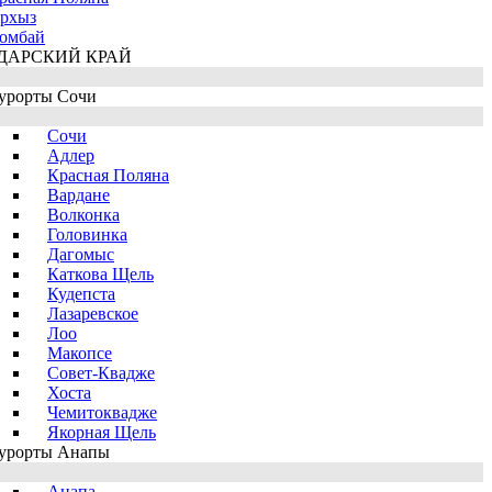
рхыз
омбай
ДАРСКИЙ КРАЙ
урорты Сочи
Сочи
Адлер
Красная Поляна
Вардане
Волконка
Головинка
Дагомыс
Каткова Щель
Кудепста
Лазаревское
Лоо
Макопсе
Совет-Квадже
Хоста
Чемитоквадже
Якорная Щель
урорты Анапы
Анапа