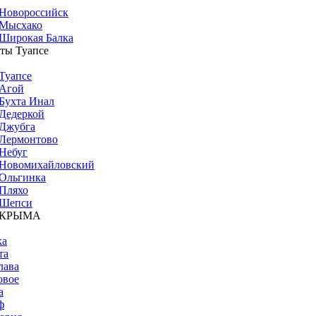
Новороссийск
Мысхако
Широкая Балка
ты Туапсе
Туапсе
Агой
Бухта Инал
Дедеркой
Джубга
Лермонтово
Небуг
Новомихайловский
Ольгинка
Пляхо
Шепси
 КРЫМА
ка
та
лава
овое
а
ф