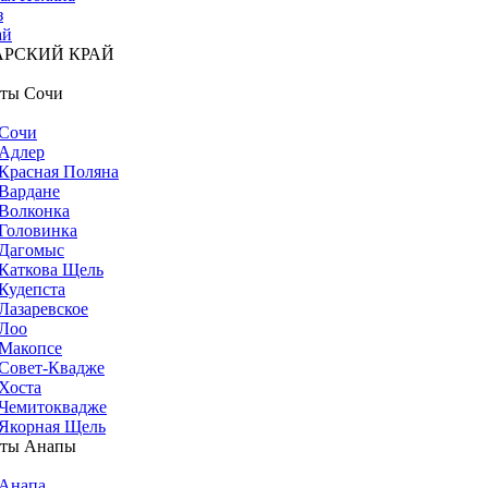
з
ай
АРСКИЙ КРАЙ
ты Сочи
Сочи
Адлер
Красная Поляна
Вардане
Волконка
Головинка
Дагомыс
Каткова Щель
Кудепста
Лазаревское
Лоо
Макопсе
Совет-Квадже
Хоста
Чемитоквадже
Якорная Щель
рты Анапы
Анапа