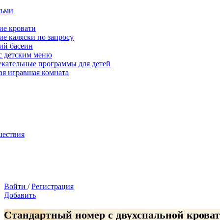
тьми
ие кровати
ие каляски по запросу
ий басеин
с детским меню
екательные программы для детей
ая игравшая комната
шествия
Войти
/
Регистрация
Добавить
Стандартный номер с двухспальной крова