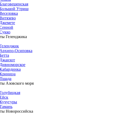
Благовещенская
Большой Утриш
Веселовка
Витязево
Джемете
Сенной
Сукко
ты Геленджика
Геленджик
Архипо-Осиповка
Бетта
Джанхот
Дивноморское
Кабардинка
Криница
Пшада
ты Азовского моря
Голубицкая
Ейск
Кучугуры
Тамань
ты Новороссийска