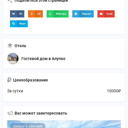
Поделитесь этой страницей
VK
OK
WhatsApp
Telegram
Email
Skype
Отель
Гостевой дом в Алупке
Ценообразование
За сутки
10000₽
Вас может заинтересовать
Заказать рекламу