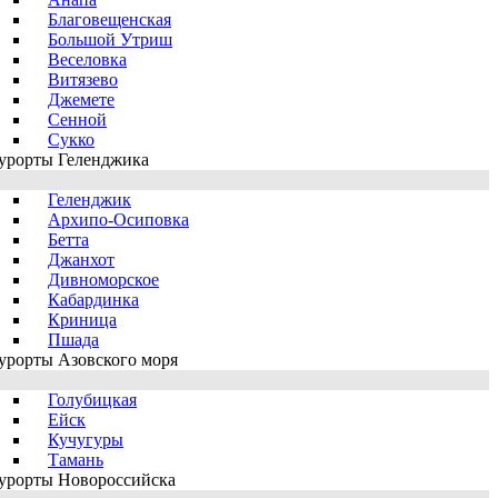
Благовещенская
Большой Утриш
Веселовка
Витязево
Джемете
Сенной
Сукко
урорты Геленджика
Геленджик
Архипо-Осиповка
Бетта
Джанхот
Дивноморское
Кабардинка
Криница
Пшада
урорты Азовского моря
Голубицкая
Ейск
Кучугуры
Тамань
урорты Новороссийска