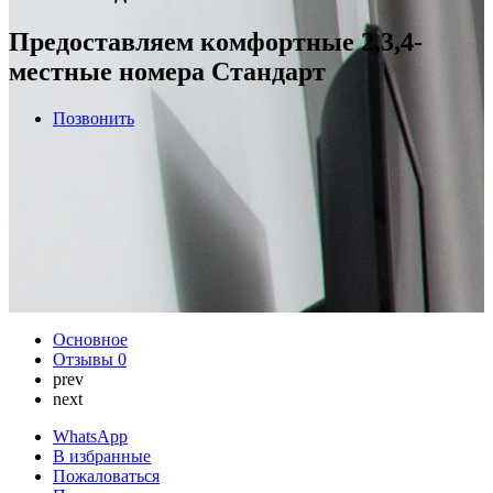
Предоставляем комфортные 2,3,4-
местные номера Стандарт
Позвонить
Основное
Отзывы
0
prev
next
WhatsApp
В избранные
Пожаловаться