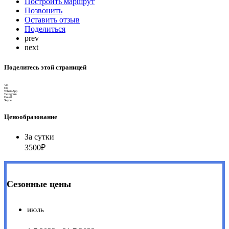
Построить маршрут
Позвонить
Оставить отзыв
Поделиться
prev
next
Поделитесь этой страницей
VK
OK
WhatsApp
Telegram
Email
Skype
Ценообразование
За сутки
3500₽
Сезонные цены
июль