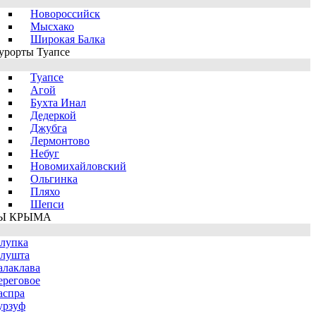
Новороссийск
Мысхако
Широкая Балка
урорты Туапсе
Туапсе
Агой
Бухта Инал
Дедеркой
Джубга
Лермонтово
Небуг
Новомихайловский
Ольгинка
Пляхо
Шепси
Ы КРЫМА
лупка
лушта
алаклава
ереговое
аспра
урзуф