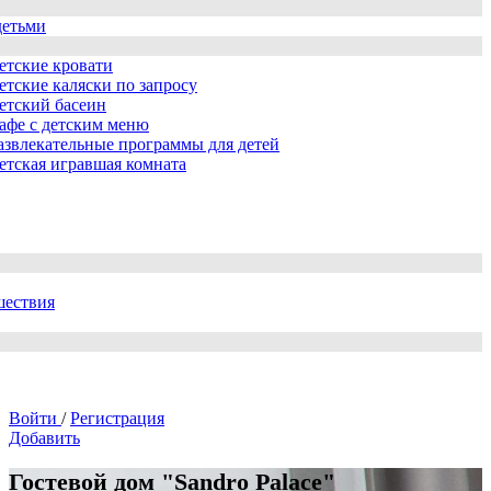
детьми
етские кровати
етские каляски по запросу
етский басеин
афе с детским меню
азвлекательные программы для детей
етская игравшая комната
шествия
Войти
/
Регистрация
Добавить
Гостевой дом "Sandro Palace"