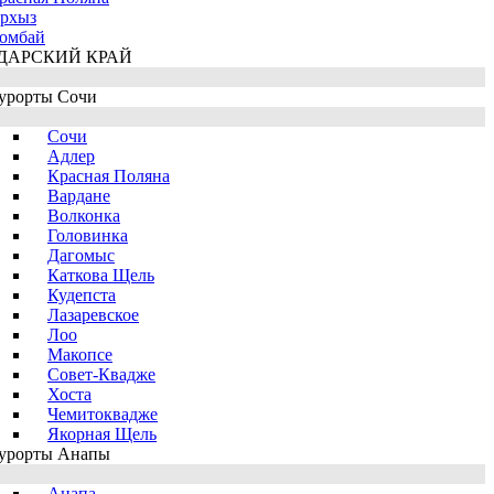
рхыз
омбай
ДАРСКИЙ КРАЙ
урорты Сочи
Сочи
Адлер
Красная Поляна
Вардане
Волконка
Головинка
Дагомыс
Каткова Щель
Кудепста
Лазаревское
Лоо
Макопсе
Совет-Квадже
Хоста
Чемитоквадже
Якорная Щель
урорты Анапы
Анапа