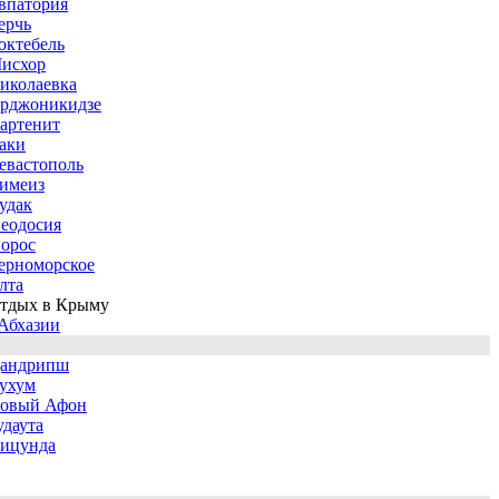
впатория
ерчь
октебель
исхор
иколаевка
рджоникидзе
артенит
аки
евастополь
имеиз
удак
еодосия
орос
ерноморское
лта
тдых в Крыму
Абхазии
андрипш
ухум
овый Афон
удаута
ицунда