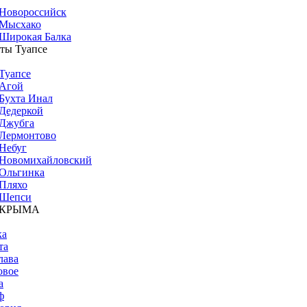
Новороссийск
Мысхако
Широкая Балка
ты Туапсе
Туапсе
Агой
Бухта Инал
Дедеркой
Джубга
Лермонтово
Небуг
Новомихайловский
Ольгинка
Пляхо
Шепси
 КРЫМА
ка
та
лава
овое
а
ф