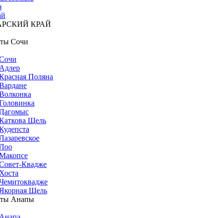
з
ай
АРСКИЙ КРАЙ
ты Сочи
Сочи
Адлер
Красная Поляна
Вардане
Волконка
Головинка
Дагомыс
Каткова Щель
Кудепста
Лазаревское
Лоо
Макопсе
Совет-Квадже
Хоста
Чемитоквадже
Якорная Щель
рты Анапы
Анапа