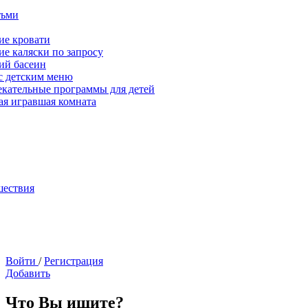
тьми
ие кровати
ие каляски по запросу
ий басеин
с детским меню
екательные программы для детей
ая игравшая комната
шествия
Войти
/
Регистрация
Добавить
Что Вы ищите?