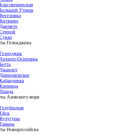
Благовещенская
Большой Утриш
Веселовка
Витязево
Джемете
Сенной
Сукко
ты Геленджика
Геленджик
Архипо-Осиповка
Бетта
Джанхот
Дивноморское
Кабардинка
Криница
Пшада
ты Азовского моря
Голубицкая
Ейск
Кучугуры
Тамань
ты Новороссийска